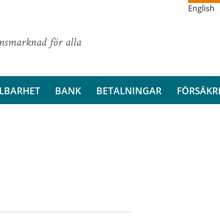
English
ansmarknad för alla
LBARHET
BANK
BETALNINGAR
FÖRSÄKR