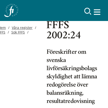
FFFS
Hem
Våra register
FFFS
Sök FFFS
2002:24
Föreskrifter om
svenska
livförsäkringsbolags
skyldighet att lämna
redogörelse över
balansräkning,
resultatredovisning