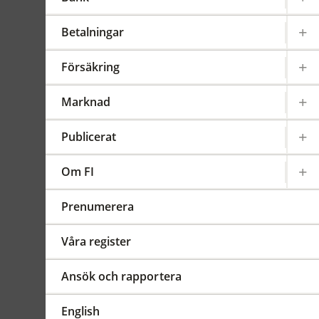
föranledda av att FI har
utnyttjat lagstödet i lagen
Betalningar
(2000:1087) om
anmälningsskyldighet för vissa
Försäkring
innehav av finansiella
instrument. Föreskrifterna
Marknad
innehåller regler om vad en
förteckning ska innehålla för
Publicerat
uppgifter. Det finns också
allmänna råd om vilka
kategorier av anställda och
Om FI
uppdragstagare som bör
omfattas av
Prenumerera
anmälningsskyldigheten.
Våra register
Ändringar i
grundförfattningen
Ansök och rapportera
Ändringen innebär att
föreskrifterna inte längre gäller
English