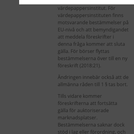
för börser och
värdepappersinstitut. För
värdepappersinstituten finns
motsvarande bestämmelser på
EU-nivå och att bemyndigandet
att meddela föreskrifter i
denna fråga kommer att sluta
gälla. För börser flyttas
bestämmelserna över till en ny
föreskrift (2018:21).
Ändringen innebär också att de
allmänna råden till 1 § tas bort.
Tills vidare kommer
föreskrifterna att fortsätta
gälla för auktoriserade
marknadsplatser.
Bestämmelserna saknar dock
stöd i lag eller förordning, och