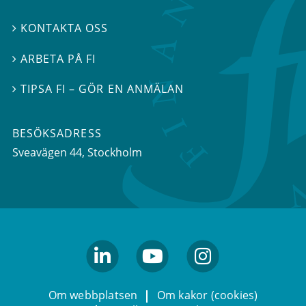
KONTAKTA OSS

ARBETA PÅ FI

TIPSA FI – GÖR EN ANMÄLAN

BESÖKSADRESS
Sveavägen 44
, Stockholm
linkedin
youtube
Instagram
Om webbplatsen
Om kakor (cookies)