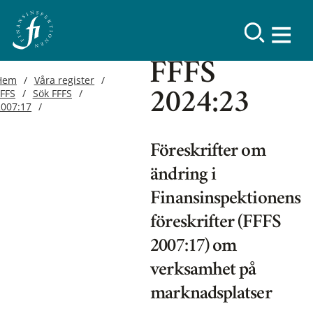
FFFS
Hem
Våra register
FFFS
Sök FFFS
2024:23
2007:17
Föreskrifter om
ändring i
Finansinspektionens
föreskrifter (FFFS
2007:17) om
verksamhet på
marknadsplatser