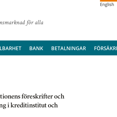
English
ansmarknad för alla
LBARHET
BANK
BETALNINGAR
FÖRSÄKR
tionens föreskrifter och
g i kreditinstitut och