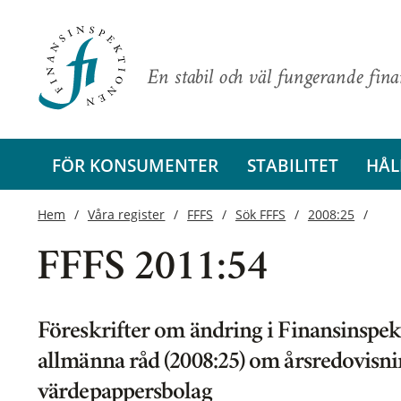
En stabil och väl fungerande fin
FÖR KONSUMENTER
STABILITET
HÅL
Hem
Våra register
FFFS
Sök FFFS
2008:25
FFFS 2011:54
Föreskrifter om ändring i Finansinspek
allmänna råd (2008:25) om årsredovisnin
värdepappersbolag