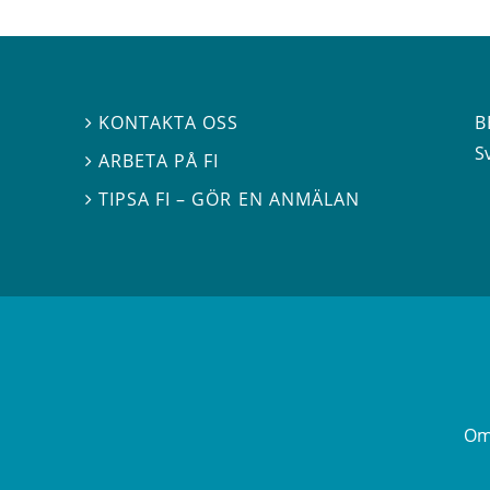
B
KONTAKTA OSS

S
ARBETA PÅ FI

TIPSA FI – GÖR EN ANMÄLAN

Om