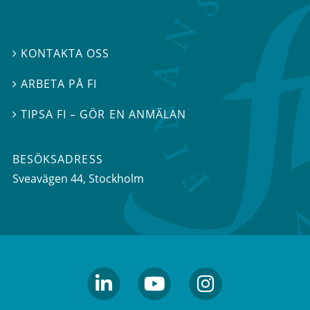
KONTAKTA OSS

ARBETA PÅ FI

TIPSA FI – GÖR EN ANMÄLAN

BESÖKSADRESS
Sveavägen 44
, Stockholm
linkedin
youtube
Instagram