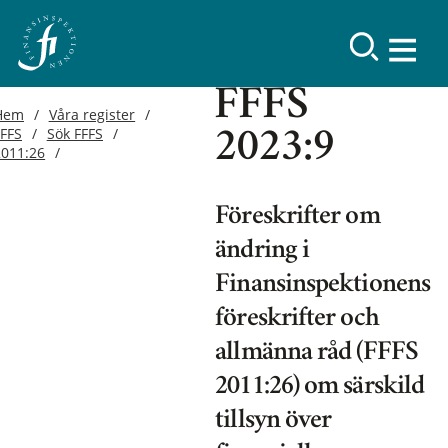
FFFS
Hem
Våra register
FFFS
Sök FFFS
2023:9
2011:26
Föreskrifter om
ändring i
Finansinspektionens
föreskrifter och
allmänna råd (FFFS
2011:26) om särskild
tillsyn över