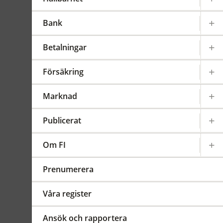
2013:9
Sammanfattning
Bank
Enligt FI:s föreskrifter om
Betalningar
värdepappersfonder
(fondföreskrifterna) ska
Försäkring
fondbolag tillämpa delar av
FI:s föreskrifter om
Marknad
värdepappersrörelse
(värdepappersföreskrifterna).
Publicerat
Eftersom ändringar har
gjorts i
värdepappersföreskrifternas
Om FI
bestämmelser om
ersättningar till eller från
Prenumerera
tredjepart, behöver även
hänvisningarna i
Våra register
fondföreskrifterna ändras.
Ansök och rapportera