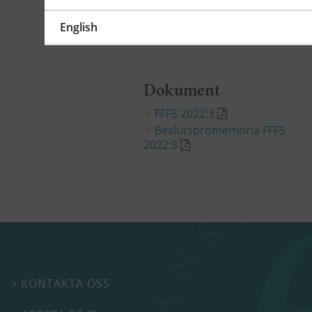
Ändringarna träder i kraft
den 8 mars 2022.
ändr.
English
2022:3
Dokument
FFFS 2022:3
Beslutspromemoria FFFS
2022:3
KONTAKTA OSS
