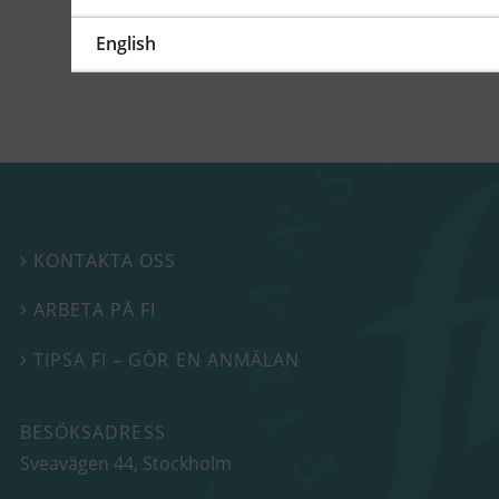
Beslutspromemoria FFFS
2020:1
English
KONTAKTA OSS

ARBETA PÅ FI

TIPSA FI – GÖR EN ANMÄLAN

BESÖKSADRESS
Sveavägen 44
, Stockholm