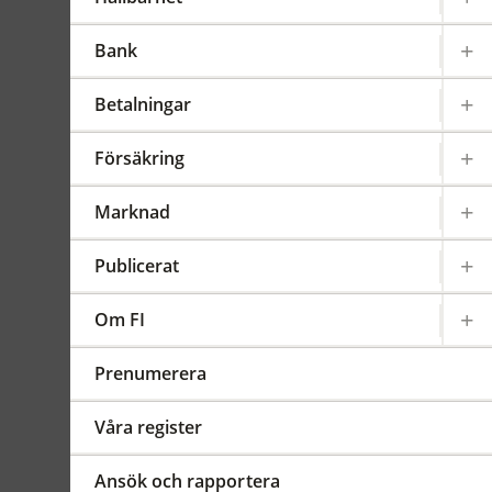
Gäller från 2020-03-01
FFFS
2015:8
Bank
Sammanfattning
Betalningar
Ändringarna gäller vilka
direkta administrativa
Försäkring
kostnader som
försäkringsföretag får
Marknad
beakta när de fastställer
avgifter för återköp och
Publicerat
överföring av
livförsäkringar. Ändringarna
Om FI
träder i kraft den 1 mars
2020.
ändr. 2020:1
Prenumerera
Våra register
Dokument
FFFS 2020:1
Ansök och rapportera