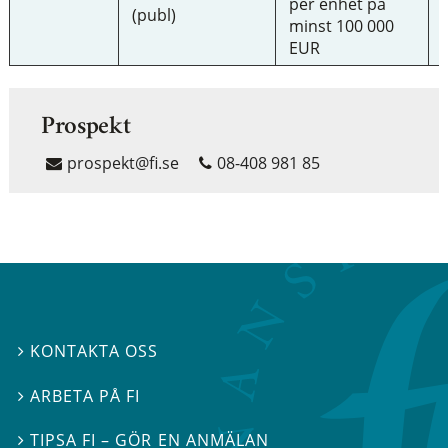
per enhet på
(publ)
minst 100 000
EUR
Prospekt
prospekt@fi.se
08-408 981 85
KONTAKTA OSS

ARBETA PÅ FI

TIPSA FI – GÖR EN ANMÄLAN
