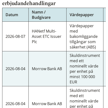
erbjudandehandlingar
Namn /
Datum
Värdepapper
Budgivare
Värdepapper
HANetf Multi-
med
2026-08-07
Asset ETC Issuer
bakomliggande
Plc
tillgångar som
säkerhet (ABS)
Skuldinstrument
med ett
nominellt värde
2026-08-04
Morrow Bank AB
per enhet på
minst 100 000
EUR
Skuldinstrument
med ett
nominellt värde
2026-08-04
Morrow Bank AB
per enhet på