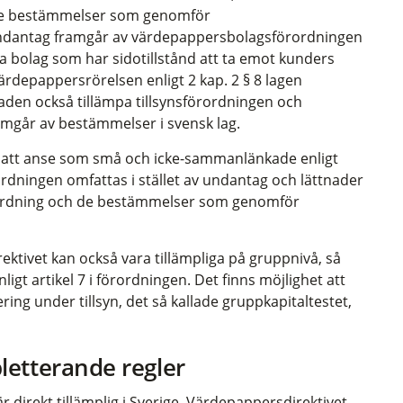
 de bestämmelser som genomför
 undantag framgår av värdepappersbolagsförordningen
ka bolag som har sidotillstånd att ta emot kunders
ärdepappersrörelsen enligt 2 kap. 2 § 8 lagen
en också tillämpa tillsynsförordningen och
ramgår av bestämmelser i svensk lag.
att anse som små och icke-sammanlänkade enligt
rdningen omfattas i stället av undantag och lättnader
ordning och de bestämmelser som genomför
ktivet kan också vara tillämpliga på gruppnivå, så
nligt artikel 7 i förordningen. Det finns möjlighet att
ng under tillsyn, det så kallade gruppkapitaltestet,
letterande regler
direkt tillämplig i Sverige. Värdepappersdirektivet