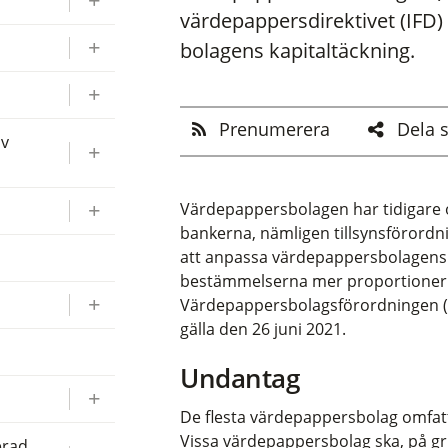
värdepappersdirektivet (IFD)
bolagens kapitaltäckning.
Prenumerera
Dela 
av
Värdepappersbolagen har tidigare 
bankerna, nämligen tillsynsförordni
att anpassa värdepappersbolagens r
bestämmelserna mer proportionerlig
Värdepappersbolagsförordningen (I
gälla den 26 juni 2021.
Undantag
De flesta värdepappersbolag omfatt
Vissa värdepappersbolag ska, på gru
erad