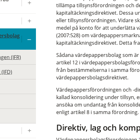
tillämpa tillsynsförordningen och
kapitaltäckningsdirektivet. Dessa
eller tillsynsförordningen. Vidare s
medel på konto för att underlätta v
(2007:528) om värdepappersmarknad
ersbolag
kapitaltäckningsdirektivet. Detta f
Sådana värdepappersbolag som är 
gen (IFR)
artikel 12 i värdepappersbolagsföro
från bestämmelserna i samma för
(IFD)
värdepappersbolagsdirektivet.
Värdepappersförordningen och -dire
kallad konsolidering under tillsyn, e
ansöka om undantag från konsolideri
enligt artikel 8 i samma förordning.
Direktiv, lag och komp
Värdepappersbolagsförordningen är 