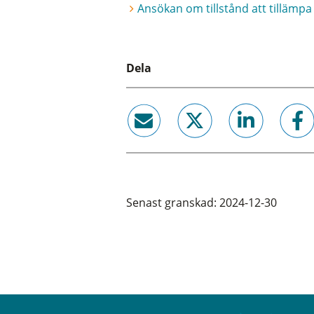
Ansökan om tillstånd att tillämpa
Dela
email
twitter
linkedin
facebook
Senast granskad: 2024-12-30