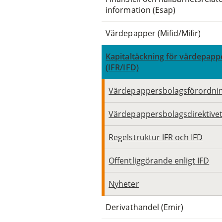
information (Esap)
Värdepapper (Mifid/Mifir)
Kapitaltäckning för värdepapp
(IFR/IFD)
Värdepappersbolagsförordnin
Värdepappersbolagsdirektivet 
Regelstruktur IFR och IFD
Offentliggörande enligt IFD
Nyheter
Derivathandel (Emir)