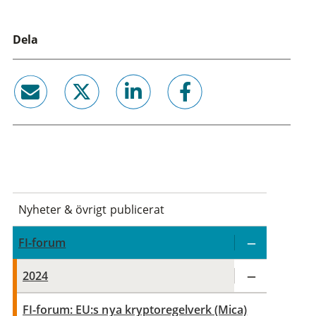
Dela
email
twitter
linkedin
facebook
Nyheter & övrigt publicerat
FI-forum
2024
FI-forum: EU:s nya kryptoregelverk (Mica)