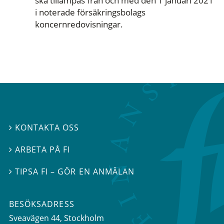
ska tillämpas från och med den 1 januari 2021
i noterade försäkringsbolags
koncernredovisningar.
KONTAKTA OSS

ARBETA PÅ FI

TIPSA FI – GÖR EN ANMÄLAN

BESÖKSADRESS
Sveavägen 44
, Stockholm