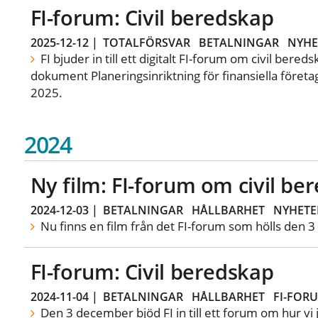
FI-forum: Civil beredskap
2025-12-12
|
TOTALFÖRSVAR
BETALNINGAR
NYHE
FI bjuder in till ett digitalt FI-forum om civil bere
dokument Planeringsinriktning för finansiella föret
2025.
2024
Ny film: FI-forum om civil be
2024-12-03
|
BETALNINGAR
HÅLLBARHET
NYHETE
Nu finns en film från det FI-forum som hölls den 
FI-forum: Civil beredskap
2024-11-04
|
BETALNINGAR
HÅLLBARHET
FI-FOR
Den 3 december bjöd FI in till ett forum om hur v