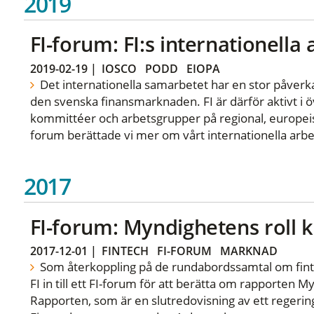
2019
FI-forum: FI:s internationella
2019-02-19
|
IOSCO
PODD
EIOPA
Det internationella samarbetet har en stor påverka
den svenska finansmarknaden. FI är därför aktivt i öv
kommittéer och arbetsgrupper på regional, europeisk
forum berättade vi mer om vårt internationella arbe
2017
FI-forum: Myndighetens roll k
2017-12-01
|
FINTECH
FI-FORUM
MARKNAD
Som återkoppling på de rundabordssamtal om finte
FI in till ett FI-forum för att berätta om rapporten M
Rapporten, som är en slutredovisning av ett regerin