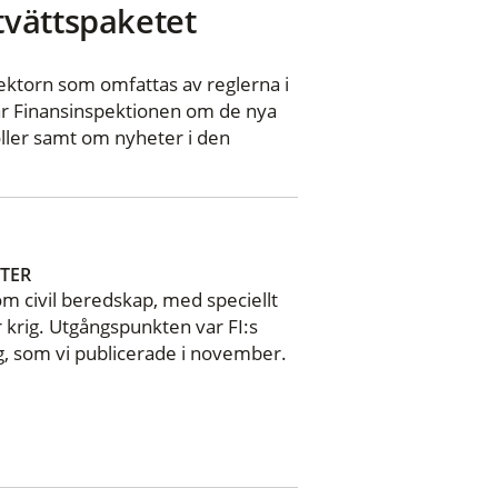
tvättspaketet
 sektorn som omfattas av reglerna i
ar Finansinspektionen om de nya
ller samt om nyheter i den
TER
om civil beredskap, med speciellt
r krig. Utgångspunkten var FI:s
ag, som vi publicerade i november.