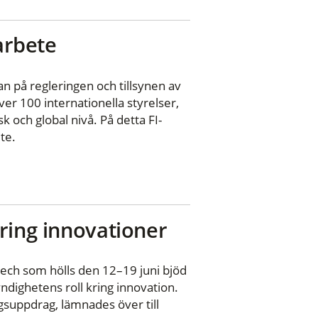
 arbete
n på regleringen och tillsynen av
er 100 internationella styrelser,
 och global nivå. På detta FI-
te.
ring innovationer
ch som hölls den 12–19 juni bjöd
yndighetens roll kring innovation.
gsuppdrag, lämnades över till