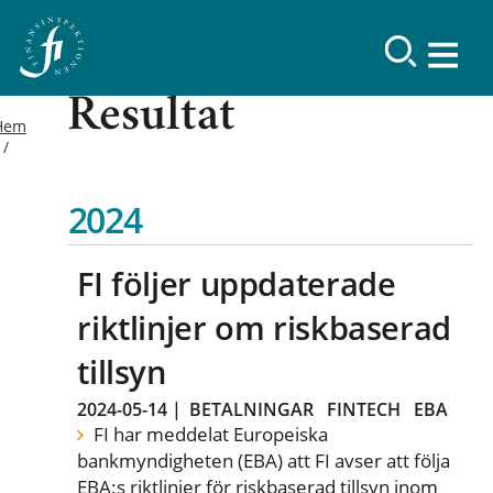
Resultat
Hem
2024
FI följer uppdaterade
riktlinjer om riskbaserad
tillsyn
2024-05-14
|
BETALNINGAR
FINTECH
EBA
FI har meddelat Europeiska
bankmyndigheten (EBA) att FI avser att följa
EBA:s riktlinjer för riskbaserad tillsyn inom