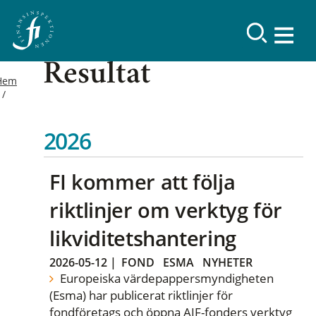
Resultat
Hem
2026
FI kommer att följa
riktlinjer om verktyg för
likviditetshantering
2026-05-12
|
FOND
ESMA
NYHETER
Europeiska värdepappersmyndigheten
(Esma) har publicerat riktlinjer för
fondföretags och öppna AIF-fonders verktyg