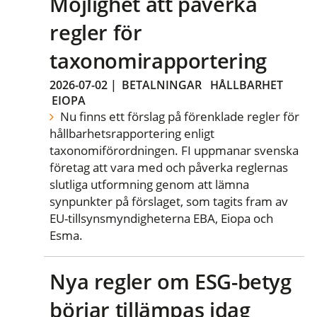
Möjlighet att påverka
regler för
taxonomirapportering
2026-07-02
|
BETALNINGAR
HÅLLBARHET
EIOPA
Nu finns ett förslag på förenklade regler för
hållbarhetsrapportering enligt
taxonomiförordningen. FI uppmanar svenska
företag att vara med och påverka reglernas
slutliga utformning genom att lämna
synpunkter på förslaget, som tagits fram av
EU-tillsynsmyndigheterna EBA, Eiopa och
Esma.
Nya regler om ESG-betyg
börjar tillämpas idag