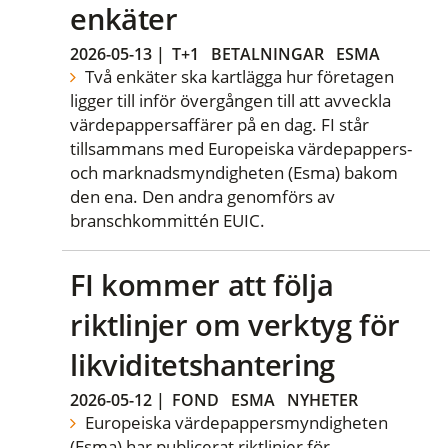
enkäter
2026-05-13
|
T+1
BETALNINGAR
ESMA
Två enkäter ska kartlägga hur företagen
ligger till inför övergången till att avveckla
värdepappersaffärer på en dag. FI står
tillsammans med Europeiska värdepappers-
och marknadsmyndigheten (Esma) bakom
den ena. Den andra genomförs av
branschkommittén EUIC.
FI kommer att följa
riktlinjer om verktyg för
likviditetshantering
2026-05-12
|
FOND
ESMA
NYHETER
Europeiska värdepappersmyndigheten
(Esma) har publicerat riktlinjer för