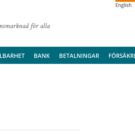
English
ansmarknad för alla
LBARHET
BANK
BETALNINGAR
FÖRSÄKR