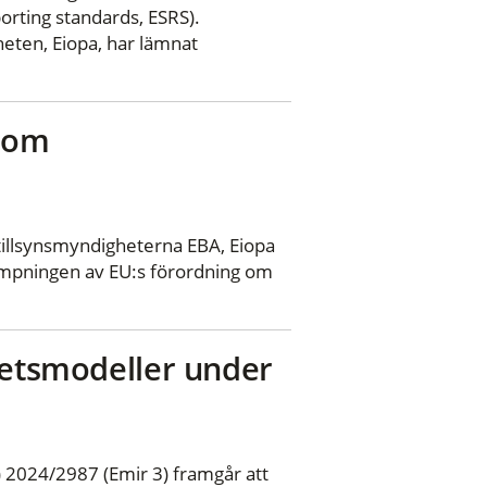
orting standards, ESRS).
eten, Eiopa, har lämnat
r om
llsynsmyndigheterna EBA, Eiopa
lämpningen av EU:s förordning om
hetsmodeller under
 2024/2987 (Emir 3) framgår att