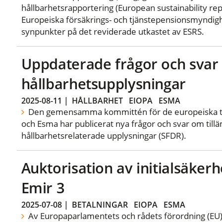
hållbarhetsrapportering (European sustainability rep
Europeiska försäkrings- och tjänstepensionsmyndigh
synpunkter på det reviderade utkastet av ESRS.
Uppdaterade frågor och sva
hållbarhetsupplysningar
2025-08-11
|
HÅLLBARHET
EIOPA
ESMA
Den gemensamma kommittén för de europeiska ti
och Esma har publicerat nya frågor och svar om til
hållbarhetsrelaterade upplysningar (SFDR).
Auktorisation av initialsäker
Emir 3
2025-07-08
|
BETALNINGAR
EIOPA
ESMA
Av Europaparlamentets och rådets förordning (EU)