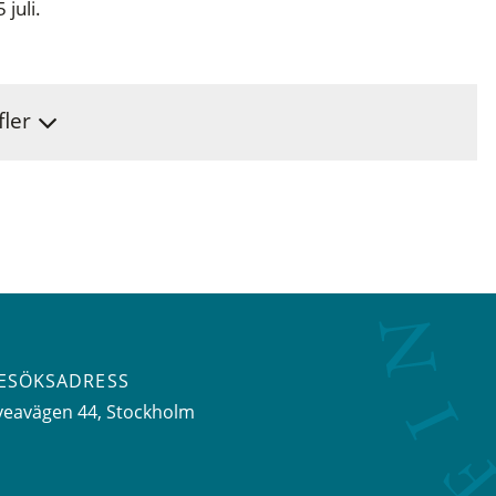
juli.
fler
ESÖKSADRESS
veavägen 44
, Stockholm