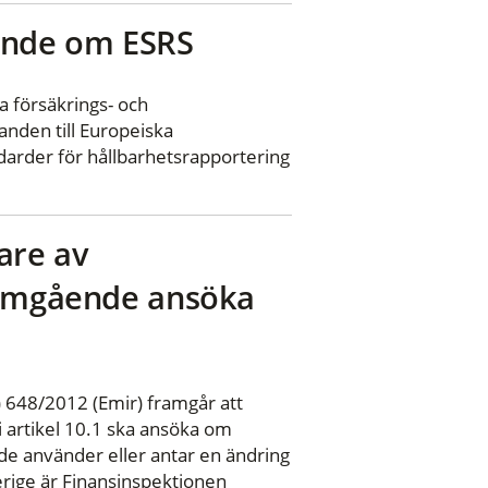
rande om ESRS
 försäkrings- och
nden till Europeiska
darder för hållbarhetsrapportering
are av
t omgående ansöka
 648/2012 (Emir) framgår att
i artikel 10.1 ska ansöka om
de använder eller antar en ändring
verige är Finansinspektionen