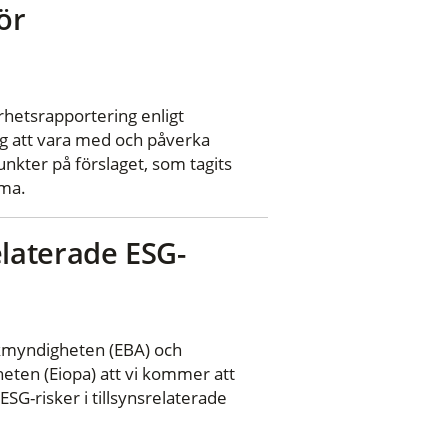
ör
arhetsrapportering enligt
g att vara med och påverka
nkter på förslaget, som tagits
sma.
srelaterade ESG-
kmyndigheten (EBA) och
eten (Eiopa) att vi kommer att
SG-risker i tillsynsrelaterade