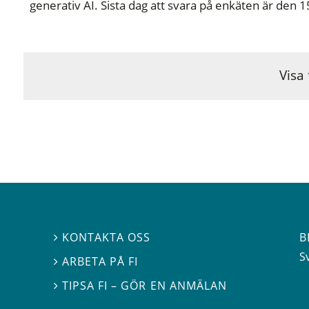
generativ AI. Sista dag att svara på enkäten är den 15 
Visa 
B
KONTAKTA OSS

S
ARBETA PÅ FI

TIPSA FI – GÖR EN ANMÄLAN
