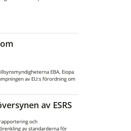
r om
llsynsmyndigheterna EBA, Eiopa
llämpningen av EU:s förordning om
översynen av ESRS
rapportering och
förenkling av standarderna för