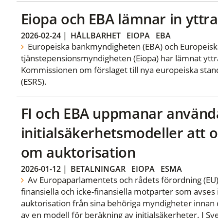
Eiopa och EBA lämnar in ytt
2026-02-24
|
HÅLLBARHET
EIOPA
EBA
Europeiska bankmyndigheten (EBA) och Europeiska
tjänstepensionsmyndigheten (Eiopa) har lämnat yttra
Kommissionen om förslaget till nya europeiska stan
(ESRS).
FI och EBA uppmanar använd
initialsäkerhetsmodeller at
om auktorisation
2026-01-12
|
BETALNINGAR
EIOPA
ESMA
Av Europaparlamentets och rådets förordning (EU)
finansiella och icke-finansiella motparter som avses 
auktorisation från sina behöriga myndigheter innan 
av en modell för beräkning av initialsäkerheter. I S