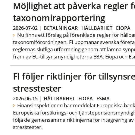
Möjlighet att påverka regler f
taxonomirapportering
2026-07-02
|
BETALNINGAR
HÅLLBARHET
EIOPA
Nu finns ett förslag på förenklade regler för hållb
taxonomiförordningen. FI uppmanar svenska företa
reglernas slutliga utformning genom att lämna synpu
fram av EU-tillsynsmyndigheterna EBA, Eiopa och E
FI följer riktlinjer för tillsyn
stresstester
2026-06-15
|
HÅLLBARHET
EIOPA
ESMA
Finansinspektionen har meddelat Europeiska ban
Europeiska försäkrings- och tjänstepensionsmyndigh
följa de gemensamma riktlinjerna för integrering av E
stresstester.