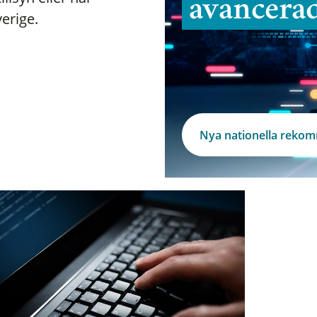
avancera
verige.
Nya nationella reko