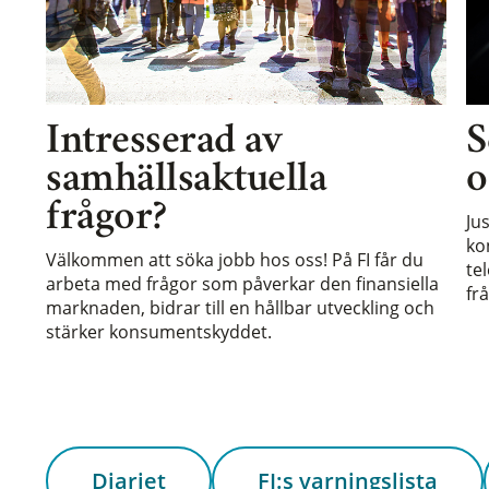
Intresserad av
S
samhällsaktuella
o
frågor?
Ju
ko
Välkommen att söka jobb hos oss! På FI får du
te
arbeta med frågor som påverkar den finansiella
frå
marknaden, bidrar till en hållbar utveckling och
stärker konsumentskyddet.
Diariet
FI:s varningslista