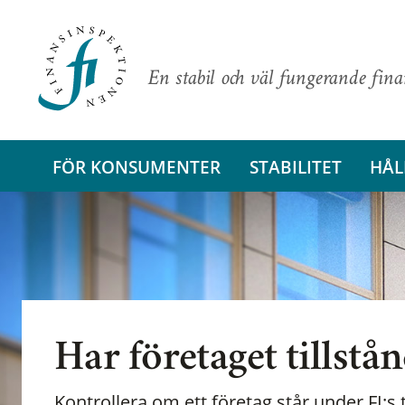
En stabil och väl fungerande fin
FÖR KONSUMENTER
STABILITET
HÅL
Har företaget tillstå
Kontrollera om ett företag står under FI:s t