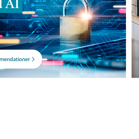
d AI
mmendationer