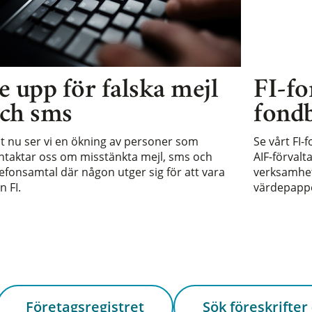
e upp för falska mejl
FI-fo
ch sms
fondb
st nu ser vi en ökning av personer som
Se vårt FI-
ntaktar oss om misstänkta mejl, sms och
AIF-förvalt
lefonsamtal där någon utger sig för att vara
verksamhet 
n FI.
värdepappe
Företagsregistret
Sök föreskrifter 