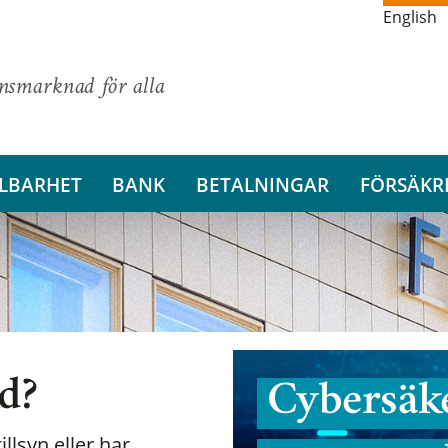
English
ansmarknad för alla
LBARHET
BANK
BETALNINGAR
FÖRSÄKR
nd?
Cybersäke
illsyn eller har