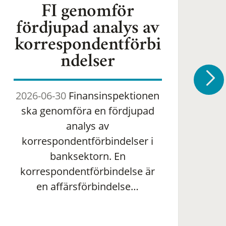
FI genomför
fördjupad analys av
korrespondentförbi
ndelser
2026-06-30
Finansinspektionen
2
ska genomföra en fördjupad
om 
analys av
ha
korrespondentförbindelser i
banksektorn. En
om
korrespondentförbindelse är
en affärsförbindelse…