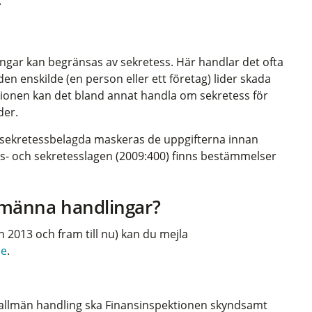
.
ingar kan begränsas av sekretess. Här handlar det ofta
en enskilde (en person eller ett företag) lider skada
tionen kan det bland annat handla om sekretess för
der.
r sekretessbelagda maskeras de uppgifterna innan
ts- och sekretesslagen (2009:400) finns bestämmelser
llmänna handlingar?
ån 2013 och fram till nu) kan du mejla
se
.
n allmän handling ska Finansinspektionen skyndsamt