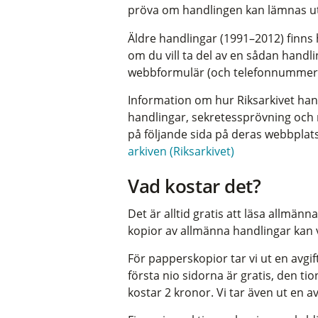
pröva om handlingen kan lämnas ut
Äldre handlingar (1991–2012) finns h
om du vill ta del av en sådan handli
webbformulär (och telefonnummer
Information om hur Riksarkivet hant
handlingar, sekretessprövning och m
på följande sida på deras webbplat
arkiven (Riksarkivet)
Vad kostar det?
Det är alltid gratis att läsa allmän
kopior av allmänna handlingar kan v
För papperskopior tar vi ut en avgi
första nio sidorna är gratis, den t
kostar 2 kronor. Vi tar även ut en av