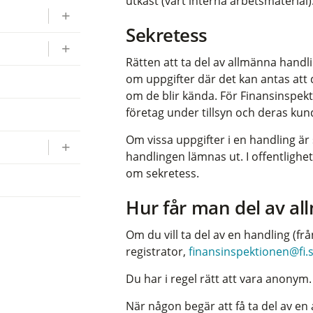
utkast (vårt interna arbetsmaterial)
Sekretess
Rätten att ta del av allmänna handl
om uppgifter där det kan antas att d
om de blir kända. För Finansinspek
företag under tillsyn och deras kun
r
Om vissa uppgifter i en handling ä
handlingen lämnas ut. I offentlighe
om sekretess.
Hur får man del av a
Om du vill ta del av en handling (fr
registrator,
finansinspektionen@fi.
Du har i regel rätt att vara anonym.
När någon begär att få ta del av e