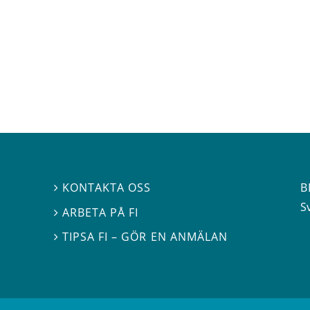
B
KONTAKTA OSS

S
ARBETA PÅ FI

TIPSA FI – GÖR EN ANMÄLAN
