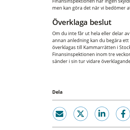
Finansinspektionen har ingen skyld
men kan göra det när vi bedömer att
Överklaga beslut
Om du inte får ut hela eller delar a
annan anledning kan du begära ett s
överklagas till Kammarrätten i Stoc
Finansinspektionen inom tre veckor 
sänder i sin tur vidare överklagand
Dela
email
twitter
linkedin
facebook