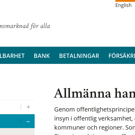
English
ansmarknad för alla
LBARHET
BANK
BETALNINGAR
FÖRSÄKR
Allmänna han
Genom offentlighetsprincipen
insyn i offentlig verksamhet, 
kommuner och regioner. Som