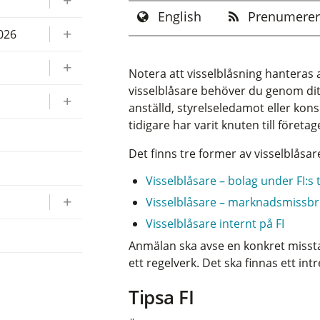
English
Prenumerer
2026
Notera att visselblåsning hanteras av
visselblåsare behöver du genom ditt
anställd, styrelseledamot eller kons
tidigare har varit knuten till företag
Det finns tre former av visselblåsar
r
Visselblåsare –
bolag under FI:s t
Visselblåsare – marknadsmissb
Visselblåsare internt på FI
Anmälan ska avse en konkret missta
ett regelverk. Det ska finnas ett i
Tipsa FI