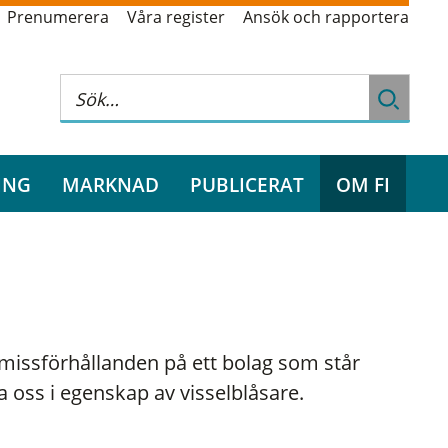
Prenumerera
Våra register
Ansök och rapportera
ING
MARKNAD
PUBLICERAT
OM FI
issförhållanden på ett bolag som står
ta oss i egenskap av visselblåsare.