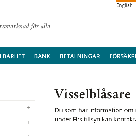
English
ansmarknad för alla
LBARHET
BANK
BETALNINGAR
FÖRSÄKR
Visselblåsare
Du som har information om m
under FI:s tillsyn kan kontak