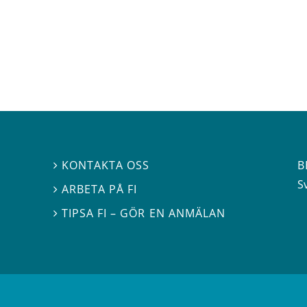
B
KONTAKTA OSS

S
ARBETA PÅ FI

TIPSA FI – GÖR EN ANMÄLAN
