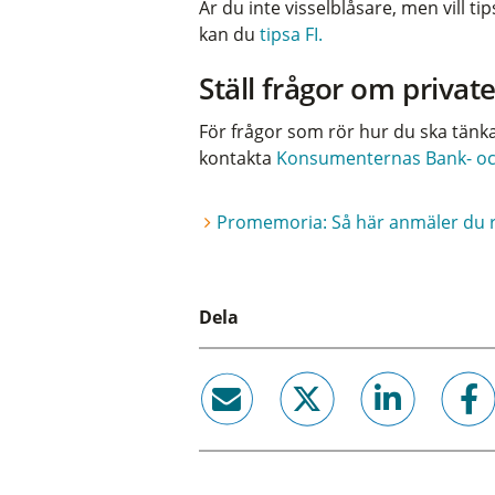
Är du inte visselblåsare, men v
ill t
kan du
tipsa FI.
Ställ frågor om priva
För frågor som rör hur du ska tänk
kontakta
Konsumenternas Bank- oc
Promemoria: Så här anmäler du r
Dela
email
twitter
linkedin
facebook