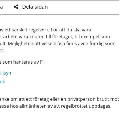
a
Dela sidan
 ett särskilt regelverk. För att du ska vara
 arbete vara knuten till företaget, till exempel som
ult. Möjligheten att visselblåsa finns även för dig som
et.
e som hanteras av FI:
illsyn
ruk
nke om att ett företag eller en privatperson brutit mot
ntresse hos allmänheten av att regelbrottet uppdagas.