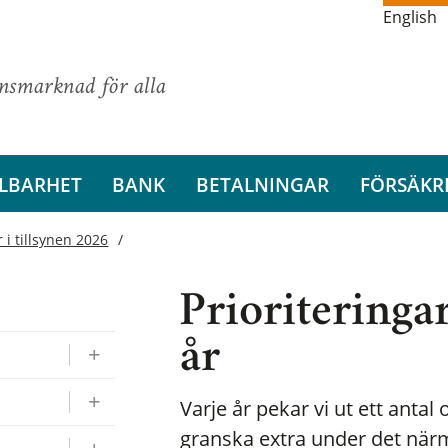
English
ansmarknad för alla
LBARHET
BANK
BETALNINGAR
FÖRSÄKR
 i tillsynen 2026
Prioriteringar
år
Varje år pekar vi ut ett ant
granska extra under det närm