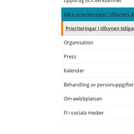
Uppdrag och verksamhet
Våra prioriteringar i tillsynen 
Prioriteringar i tillsynen tidiga
Organisation
Press
Kalender
Behandling av personuppgifte
Om webbplatsen
FI i sociala medier