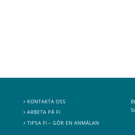
B
KONTAKTA OSS

S
ARBETA PÅ FI

TIPSA FI – GÖR EN ANMÄLAN
