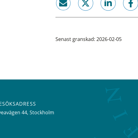
email
twitter
linkedin
facebook
Senast granskad: 2026-02-05
ESÖKSADRESS
veavägen 44
, Stockholm