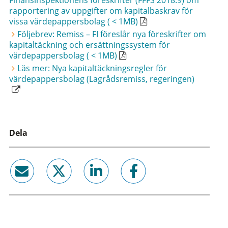
Finansinspektionens föreskrifter (FFFS 2018:9) om
rapportering av uppgifter om kapitalbaskrav för
vissa värdepappersbolag ( < 1MB)
Följebrev: Remiss – FI föreslår nya föreskrifter om
kapitaltäckning och ersättningssystem för
värdepappersbolag ( < 1MB)
Läs mer: Nya kapitaltäckningsregler för
värdepappersbolag (Lagrådsremiss, regeringen)
Dela
email
twitter
linkedin
facebook