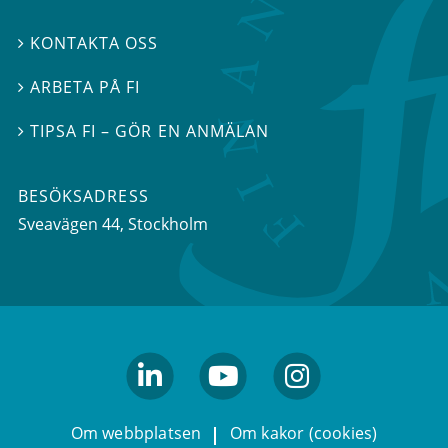
KONTAKTA OSS

ARBETA PÅ FI

TIPSA FI – GÖR EN ANMÄLAN

BESÖKSADRESS
Sveavägen 44
, Stockholm
linkedin
youtube
Instagram
Om webbplatsen
Om kakor (cookies)