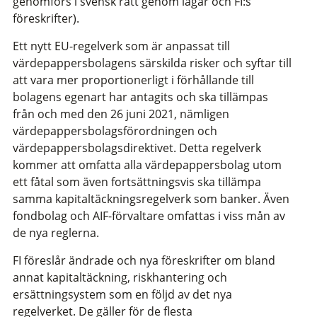
genomförs i svensk rätt genom lagar och FI:s
föreskrifter).
Ett nytt EU-regelverk som är anpassat till
värdepappersbolagens särskilda risker och syftar till
att vara mer proportionerligt i förhållande till
bolagens egenart har antagits och ska tillämpas
från och med den 26 juni 2021, nämligen
värdepappersbolagsförordningen och
värdepappersbolagsdirektivet. Detta regelverk
kommer att omfatta alla värdepappersbolag utom
ett fåtal som även fortsättningsvis ska tillämpa
samma kapitaltäckningsregelverk som banker. Även
fondbolag och AIF-förvaltare omfattas i viss mån av
de nya reglerna.
FI föreslår ändrade och nya föreskrifter om bland
annat kapitaltäckning, riskhantering och
ersättningsystem som en följd av det nya
regelverket. De gäller för de flesta