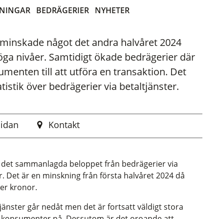
LNINGAR
BEDRÄGERIER
NYHETER
r minskade något det andra halvåret 2024
höga nivåer. Samtidigt ökade bedrägerier där
enten till att utföra en transaktion. Det
istik över bedrägerier via betaltjänster.
sidan
Kontakt
 det sammanlagda beloppet från bedrägerier via
or. Det är en minskning från första halvåret 2024 då
er kronor.
jänster går nedåt men det är fortsatt väldigt stora
 konsumenter på. Dessutom är det oroande att