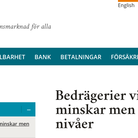
English
ansmarknad för alla
LBARHET
BANK
BETALNINGAR
FÖRSÄKR
Bedrägerier vi
minskar men ä
nivåer
 minskar men