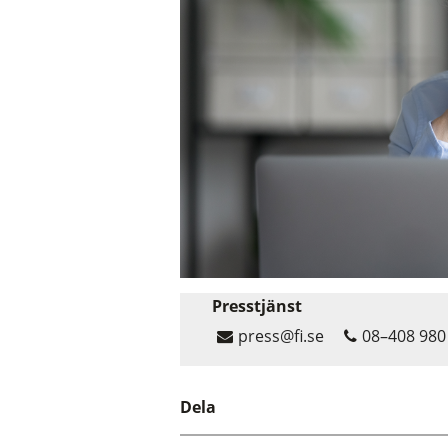
Presstjänst
press@fi.se
08–408 980
Dela