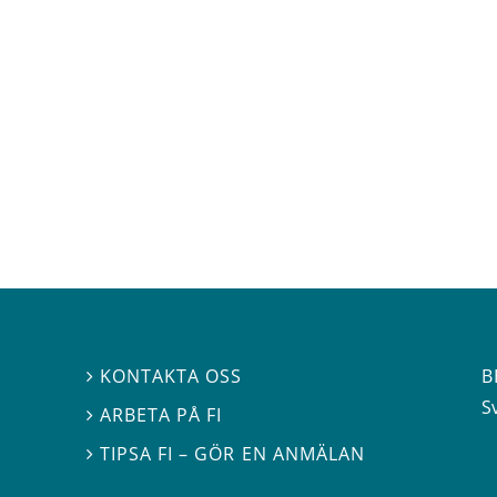
B
KONTAKTA OSS

S
ARBETA PÅ FI

TIPSA FI – GÖR EN ANMÄLAN
