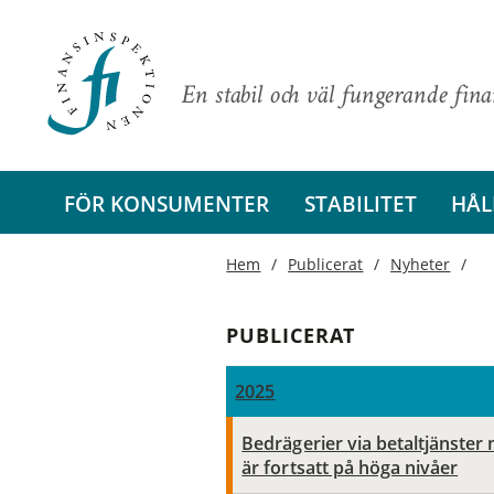
En stabil och väl fungerande fin
FÖR KONSUMENTER
STABILITET
HÅL
Hem
Publicerat
Nyheter
PUBLICERAT
2025
Bedrägerier via betaltjänster
är fortsatt på höga nivåer