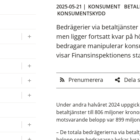
2025-05-21 |
KONSUMENT
BETA
KONSUMENTSKYDD
Bedrägerier via betaltjänste
men ligger fortsatt kvar på 
bedragare manipulerar konsum
visar Finansinspektionens stat
Prenumerera
Dela 
Under andra halvåret 2024 uppgick
betaltjänster till 806 miljoner kron
motsvarande belopp var 899 miljon
– De totala bedrägerierna via betalt
belopp som bedragarna lyckas lura