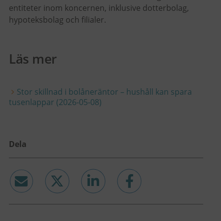
entiteter inom koncernen, inklusive dotterbolag,
hypoteksbolag och filialer.
Läs mer
Stor skillnad i bolåneräntor – hushåll kan spara
tusenlappar (2026-05-08)
Dela
email
twitter
linkedin
facebook