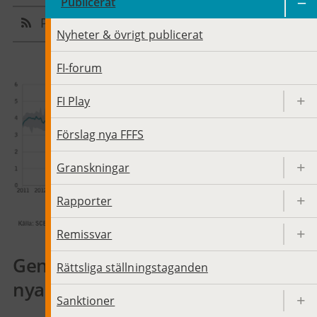
Publicerat
Prenumerera
Dela sidan
Nyheter & övrigt publicerat
FI-forum
FI Play
Förslag nya FFFS
Granskningar
Rapporter
Remissvar
Genomsnittlig rörlig ränta på
Rättsliga ställningstaganden
nya bolån
Sanktioner