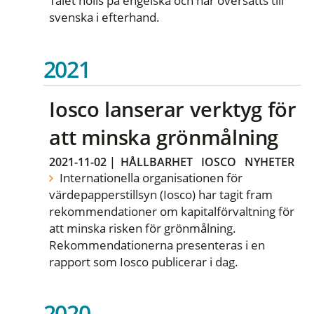
Talet hölls på engelska och har översätts till
svenska i efterhand.
2021
Iosco lanserar verktyg för
att minska grönmålning
2021-11-02
|
HÅLLBARHET
IOSCO
NYHETER
Internationella organisationen för
värdepapperstillsyn (Iosco) har tagit fram
rekommendationer om kapitalförvaltning för
att minska risken för grönmålning.
Rekommendationerna presenteras i en
rapport som Iosco publicerar i dag.
2020