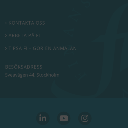
KONTAKTA OSS

ARBETA PÅ FI

TIPSA FI – GÖR EN ANMÄLAN

BESÖKSADRESS
Sveavägen 44
, Stockholm
linkedin
youtube
Instagram