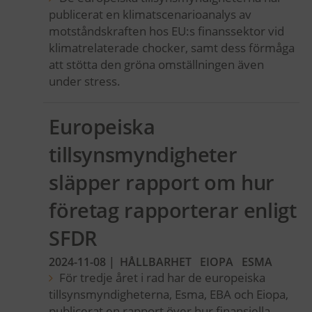
publicerat en klimatscenarioanalys av
motståndskraften hos EU:s finanssektor vid
klimatrelaterade chocker, samt dess förmåga
att stötta den gröna omställningen även
under stress.
Europeiska
tillsynsmyndigheter
släpper rapport om hur
företag rapporterar enligt
SFDR
2024-11-08
|
HÅLLBARHET
EIOPA
ESMA
För tredje året i rad har de europeiska
tillsynsmyndigheterna, Esma, EBA och Eiopa,
publicerat en rapport över hur finansiella