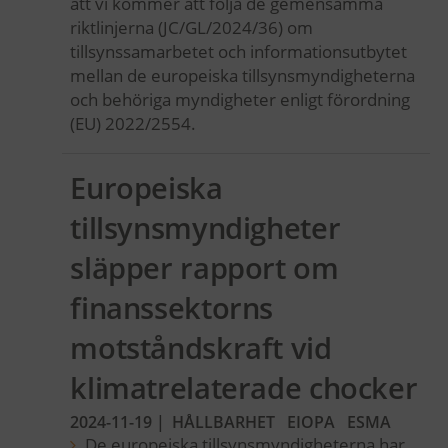
att vi kommer att följa de gemensamma
riktlinjerna (JC/GL/2024/36) om
tillsynssamarbetet och informationsutbytet
mellan de europeiska tillsynsmyndigheterna
och behöriga myndigheter enligt förordning
(EU) 2022/2554.
Europeiska
tillsynsmyndigheter
släpper rapport om
finanssektorns
motståndskraft vid
klimatrelaterade chocker
2024-11-19
|
HÅLLBARHET
EIOPA
ESMA
De europeiska tillsynsmyndigheterna har