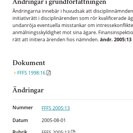
Ändringar i grundförfattningen
Ändringarna innebär i huvudsak att disciplinnämnden
initiativrätt i disciplinärenden som rör kvalificerade äg
undanröja eventuella misstankar om intressekonflik
anmälningsskyldighet mot sina ägare. Finansinspektio
rätt att initiera ärenden hos nämnden.
ändr. 2005:13
Dokument
FFFS 1998:16
Ändringar
Nummer
FFFS 2005:13
Datum
2005-08-01
Rubrik
FFFS 2005:13