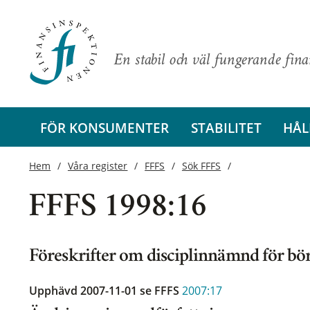
En stabil och väl fungerande fin
FÖR KONSUMENTER
STABILITET
HÅL
Hem
Våra register
FFFS
Sök FFFS
FFFS 1998:16
Föreskrifter om disciplinnämnd för bö
Upphävd 2007-11-01
se FFFS
2007:17