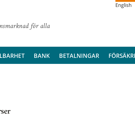
English
ansmarknad för alla
LBARHET
BANK
BETALNINGAR
FÖRSÄKR
rser