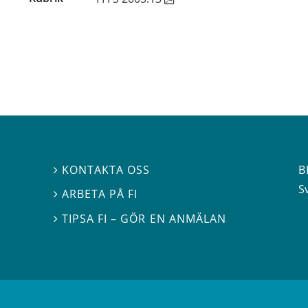
B
KONTAKTA OSS

S
ARBETA PÅ FI

TIPSA FI – GÖR EN ANMÄLAN
