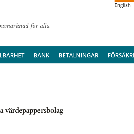
English
ansmarknad för alla
LBARHET
BANK
BETALNINGAR
FÖRSÄKR
sa värdepappersbolag