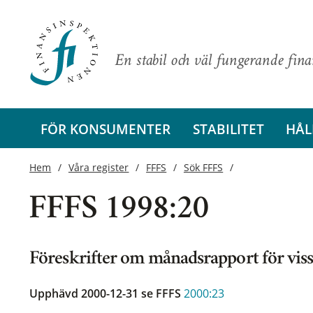
En stabil och väl fungerande fin
FÖR KONSUMENTER
STABILITET
HÅL
Hem
Våra register
FFFS
Sök FFFS
FFFS 1998:20
Föreskrifter om månadsrapport för vis
Upphävd 2000-12-31
se FFFS
2000:23