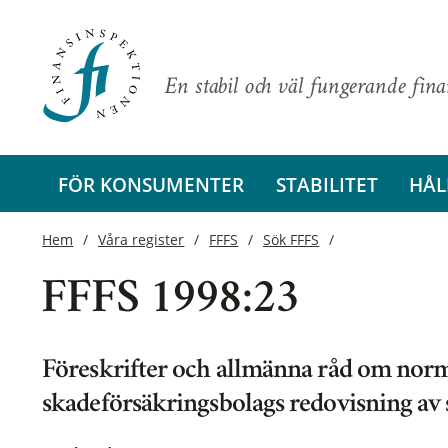
En stabil och väl fungerande fin
FÖR KONSUMENTER
STABILITET
HÅL
Hem
Våra register
FFFS
Sök FFFS
FFFS 1998:23
Föreskrifter och allmänna råd om norm
skadeförsäkringsbolags redovisning av 