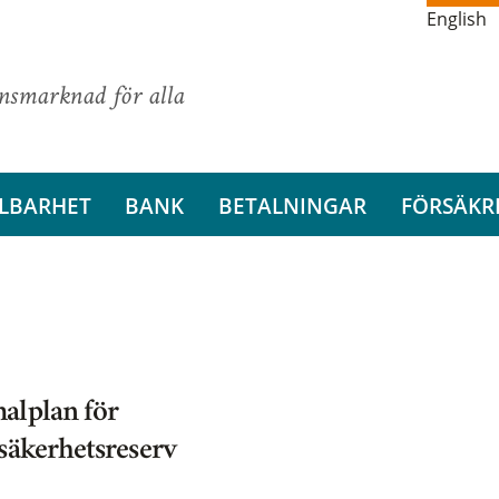
English
ansmarknad för alla
LBARHET
BANK
BETALNINGAR
FÖRSÄKR
alplan för
säkerhetsreserv