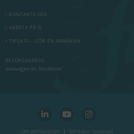
KONTAKTA OSS

ARBETA PÅ FI

TIPSA FI – GÖR EN ANMÄLAN

BESÖKSADRESS
Sveavägen 44
, Stockholm
linkedin
youtube
Instagram
Om webbplatsen
Om kakor (cookies)