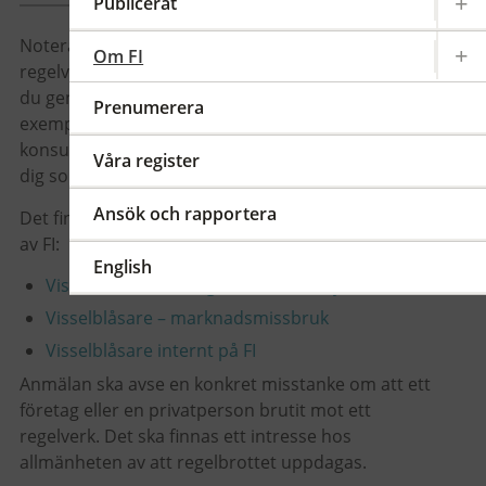
Publicerat
Notera att visselblåsning hanteras av ett särskilt
Om FI
regelverk. För att du ska vara visselblåsare behöver
du genom ditt arbete vara knuten till företaget, till
Prenumerera
exempel som anställd, styrelseledamot eller
konsult. Möjligheten att visselblåsa finns även för
Våra register
dig som tidigare har varit knuten till företaget.
Ansök och rapportera
Det finns tre former av visselblåsare som hanteras
av FI:
English
Visselblåsare –
bolag under FI:s tillsyn
Visselblåsare – marknadsmissbruk
Visselblåsare internt på FI
Anmälan ska avse en konkret misstanke om att ett
företag eller en privatperson brutit mot ett
regelverk. Det ska finnas ett intresse hos
allmänheten av att regelbrottet uppdagas.