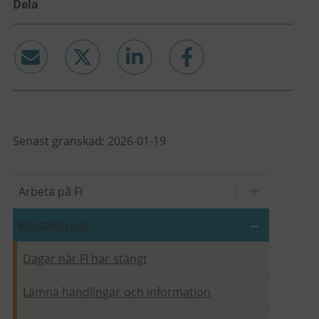
Dela
email
twitter
linkedin
facebook
Senast granskad: 2026-01-19
Arbeta på FI
Kontakta oss
Dagar när FI har stängt
Lämna handlingar och information