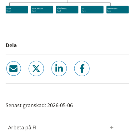
Dela
email
twitter
linkedin
facebook
Senast granskad: 2026-05-06
Arbeta på FI