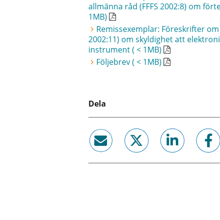
allmänna råd (FFFS 2002:8) om förte
1MB)
Remissexemplar: Föreskrifter om 
2002:11) om skyldighet att elektron
instrument ( < 1MB)
Följebrev ( < 1MB)
Dela
email
twitter
linkedin
facebook