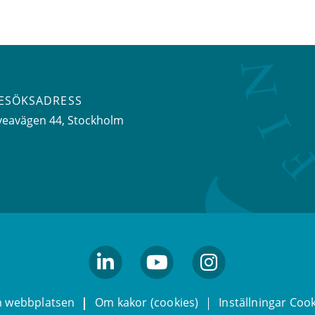
ESÖKSADRESS
veavägen 44
, Stockholm
linkedin
youtube
Instagram
 webbplatsen
Om kakor (cookies)
Inställningar Coo