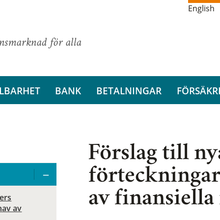
English
ansmarknad för alla
LBARHET
BANK
BETALNINGAR
FÖRSÄKR
Förslag till n
förteckningar
av finansiell
sers
hav av