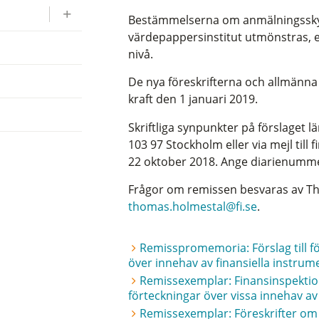
Bestämmelserna om anmälningsskyld
värdepappersinstitut utmönstras, 
nivå.
De nya föreskrifterna och allmänna 
kraft den 1 januari 2019.
Skriftliga synpunkter på förslaget l
103 97 Stockholm eller via mejl till
22 oktober 2018. Ange diarienumme
Frågor om remissen besvaras av Thom
thomas.holmestal@fi.se
.
Remisspromemoria: Förslag till f
över innehav av finansiella instrum
Remissexemplar: Finansinspektio
förteckningar över vissa innehav av
Remissexemplar: Föreskrifter om 