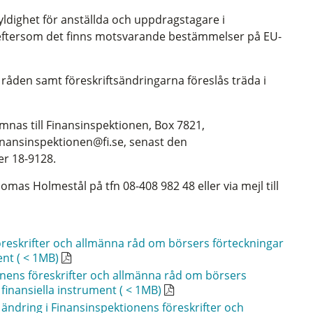
ighet för anställda och uppdragstagare i
eftersom det finns motsvarande bestämmelser på EU-
råden samt föreskriftsändringarna föreslås träda i
ämnas till Finansinspektionen, Box 7821,
 finansinspektionen@fi.se, senast den
r 18-9128.
as Holmestål på tfn 08-408 982 48 eller via mejl till
öreskrifter och allmänna råd om börsers förteckningar
ent ( < 1MB)
nens föreskrifter och allmänna råd om börsers
 finansiella instrument ( < 1MB)
ändring i Finansinspektionens föreskrifter och