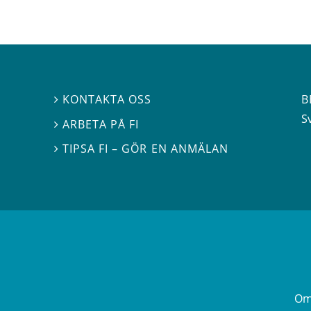
B
KONTAKTA OSS

S
ARBETA PÅ FI

TIPSA FI – GÖR EN ANMÄLAN

Om