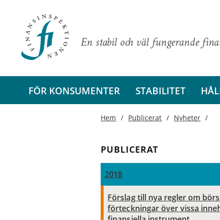
En stabil och väl fungerande fin
FÖR KONSUMENTER
STABILITET
HÅL
Hem
Publicerat
Nyheter
PUBLICERAT
2018
Förslag till nya regler om bör
förteckningar över vissa inne
finansiella instrument