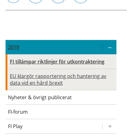
email
twitter
linkedin
facebook
2019
FI tillämpar riktlinjer för utkontraktering
EU klargör rapportering och hantering av
data vid en hård brexit
Nyheter & övrigt publicerat
FI-forum
FI Play