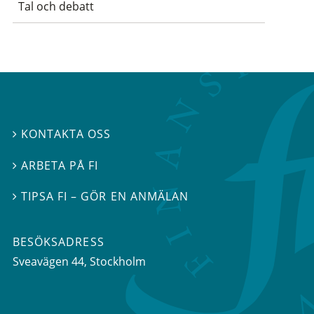
Tal och debatt
KONTAKTA OSS

ARBETA PÅ FI

TIPSA FI – GÖR EN ANMÄLAN

BESÖKSADRESS
Sveavägen 44
, Stockholm