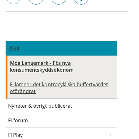
email
twitter
linkedin
facebook
2024
Moa Langemark - FI:s nya
konsumentskyddsekonom
FI lämnar det kontracykliska buffertvärdet
oförändrat
Nyheter & övrigt publicerat
FI-forum
FI Play