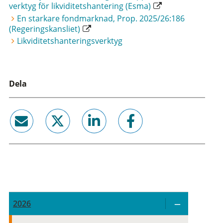
verktyg för likviditetshantering (Esma)
En starkare fondmarknad, Prop. 2025/26:186
(Regeringskansliet)
Likviditetshanteringsverktyg
Dela
email
twitter
linkedin
facebook
2026