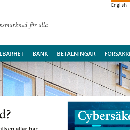
English
ansmarknad för alla
LBARHET
BANK
BETALNINGAR
FÖRSÄKR
nd?
Cybersäke
illsyn eller har