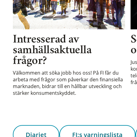
Intresserad av
S
samhällsaktuella
o
frågor?
Ju
ko
Välkommen att söka jobb hos oss! På FI får du
te
arbeta med frågor som påverkar den finansiella
frå
marknaden, bidrar till en hållbar utveckling och
stärker konsumentskyddet.
Diariet
FI:s varningslista