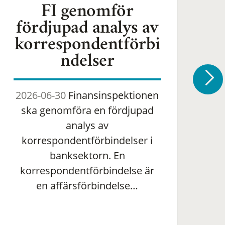
FI genomför
fördjupad analys av
korrespondentförbi
ndelser
2026-06-30
Finansinspektionen
2
ska genomföra en fördjupad
om 
analys av
ha
korrespondentförbindelser i
banksektorn. En
om
korrespondentförbindelse är
en affärsförbindelse…