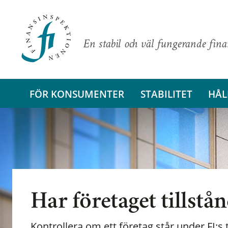
En stabil och väl fungerande fin
FÖR KONSUMENTER
STABILITET
HÅL
Har företaget tillstå
Kontrollera om ett företag står under FI:s t