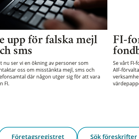
e upp för falska mejl
FI-fo
ch sms
fondb
st nu ser vi en ökning av personer som
Se vårt FI-
ntaktar oss om misstänkta mejl, sms och
AIF-förvalt
lefonsamtal där någon utger sig för att vara
verksamhet 
n FI.
värdepappe
Företagsregistret
Sök föreskrifter 