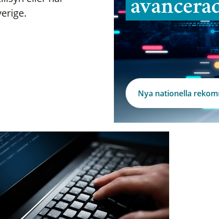
avancera
verige.
Nya nationella reko