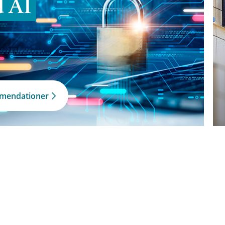
d AI
mmendationer