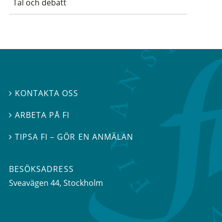
Tal och debatt
KONTAKTA OSS

ARBETA PÅ FI

TIPSA FI – GÖR EN ANMÄLAN

BESÖKSADRESS
Sveavägen 44
, Stockholm