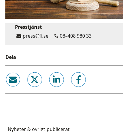
Presstjänst
press@fi.se
08–408 980 33
Dela
email
twitter
linkedin
facebook
Nyheter & övrigt publicerat