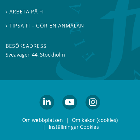
ARBETA PÅ FI

TIPSA FI – GÖR EN ANMÄLAN

BESÖKSADRESS
Sveavägen 44
, Stockholm
linkedin
youtube
Instagram
Om webbplatsen
Om kakor (cookies)
Inställningar Cookies