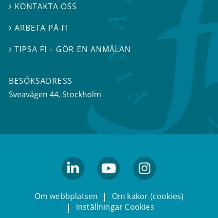
KONTAKTA OSS

ARBETA PÅ FI

TIPSA FI – GÖR EN ANMÄLAN

BESÖKSADRESS
Sveavägen 44
, Stockholm
linkedin
youtube
Instagram
Om webbplatsen
Om kakor (cookies)
Inställningar Cookies