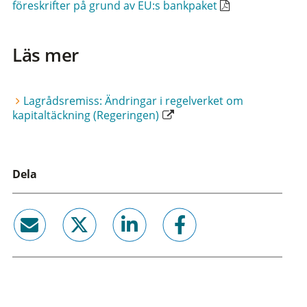
föreskrifter på grund av EU:s bankpaket
Läs mer
Lagrådsremiss: Ändringar i regelverket om
kapitaltäckning (Regeringen)
Dela
email
twitter
linkedin
facebook