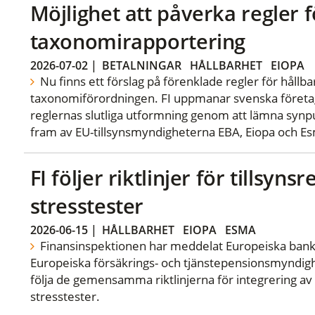
Möjlighet att påverka regler f
taxonomirapportering
2026-07-02
|
BETALNINGAR
HÅLLBARHET
EIOPA
Nu finns ett förslag på förenklade regler för hållb
taxonomiförordningen. FI uppmanar svenska företa
reglernas slutliga utformning genom att lämna synpu
fram av EU-tillsynsmyndigheterna EBA, Eiopa och E
FI följer riktlinjer för tillsyn
stresstester
2026-06-15
|
HÅLLBARHET
EIOPA
ESMA
Finansinspektionen har meddelat Europeiska ban
Europeiska försäkrings- och tjänstepensionsmyndigh
följa de gemensamma riktlinjerna för integrering av E
stresstester.