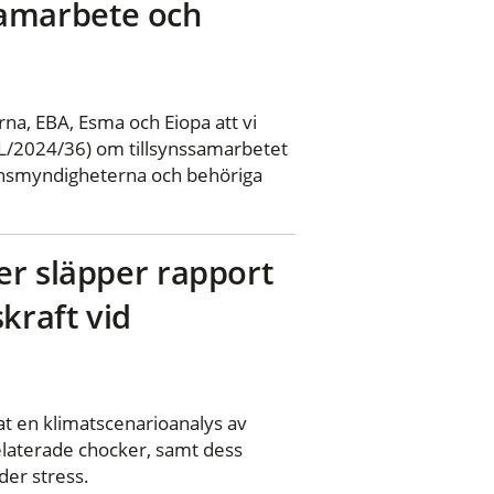
ssamarbete och
na, EBA, Esma och Eiopa att vi
L/2024/36) om tillsynssamarbetet
synsmyndigheterna och behöriga
er släpper rapport
kraft vid
t en klimatscenarioanalys av
elaterade chocker, samt dess
der stress.