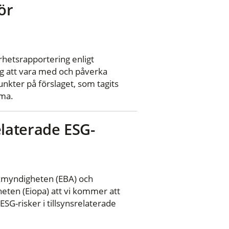
ör
arhetsrapportering enligt
g att vara med och påverka
nkter på förslaget, som tagits
sma.
srelaterade ESG-
kmyndigheten (EBA) och
eten (Eiopa) att vi kommer att
SG-risker i tillsynsrelaterade