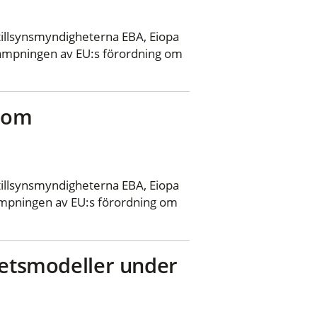
llsynsmyndigheterna EBA, Eiopa
llämpningen av EU:s förordning om
r om
llsynsmyndigheterna EBA, Eiopa
lämpningen av EU:s förordning om
hetsmodeller under