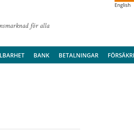
English
ansmarknad för alla
LBARHET
BANK
BETALNINGAR
FÖRSÄKR