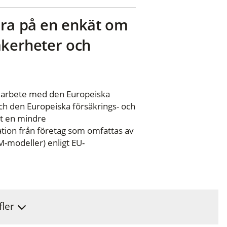
ara på en enkät om
äkerheter och
marbete med den Europeiska
 den Europeiska försäkrings- och
at en mindre
ation från företag som omfattas av
M-modeller) enligt EU-
fler