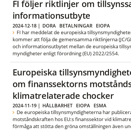
FI följer riktlinjer om tillsyn
informationsutbyte
2024-12-18
|
DORA
BETALNINGAR
EIOPA
FI har meddelat de europeiska tillsynsmyndigheter
kommer att följa de gemensamma riktlinjerna (JC/G
och informationsutbytet mellan de europeiska till
myndigheter enligt förordning (EU) 2022/2554.
Europeiska tillsynsmyndighet
om finanssektorns motstånds
klimatrelaterade chocker
2024-11-19
|
HÅLLBARHET
EIOPA
ESMA
De europeiska tillsynsmyndigheterna har publicera
motståndskraften hos EU:s finanssektor vid klimatr
förmåga att stötta den gröna omställningen även un