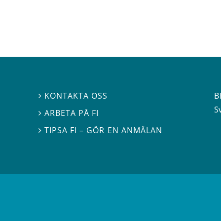
B
KONTAKTA OSS

S
ARBETA PÅ FI

TIPSA FI – GÖR EN ANMÄLAN
