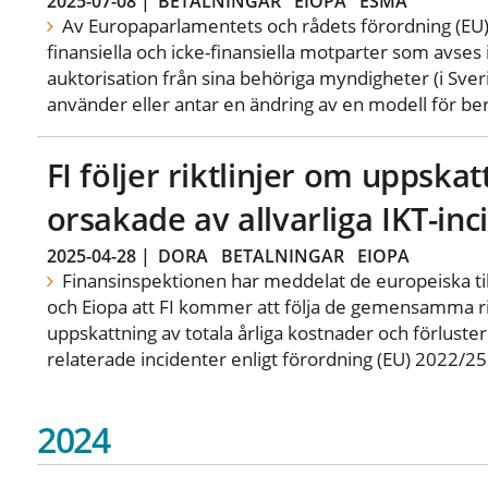
2025-07-08
|
BETALNINGAR
EIOPA
ESMA
Av Europaparlamentets och rådets förordning (EU)
finansiella och icke-finansiella motparter som avses 
auktorisation från sina behöriga myndigheter (i Sve
använder eller antar en ändring av en modell för ber
FI följer riktlinjer om uppska
orsakade av allvarliga IKT-inc
2025-04-28
|
DORA
BETALNINGAR
EIOPA
Finansinspektionen har meddelat de europeiska t
och Eiopa att FI kommer att följa de gemensamma rik
uppskattning av totala årliga kostnader och förluster 
relaterade incidenter enligt förordning (EU) 2022/2
2024