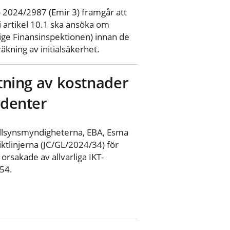
 2024/2987 (Emir 3) framgår att
i artikel 10.1 ska ansöka om
rige Finansinspektionen) innan de
äkning av initialsäkerhet.
ttning av kostnader
identer
illsynsmyndigheterna, EBA, Esma
tlinjerna (JC/GL/2024/34) för
orsakade av allvarliga IKT-
554.