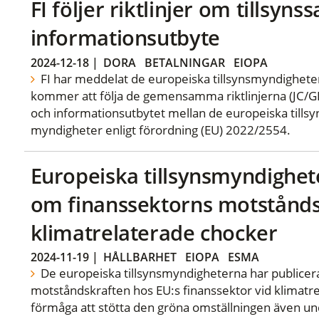
FI följer riktlinjer om tillsyn
informationsutbyte
2024-12-18
|
DORA
BETALNINGAR
EIOPA
FI har meddelat de europeiska tillsynsmyndigheter
kommer att följa de gemensamma riktlinjerna (JC/G
och informationsutbytet mellan de europeiska till
myndigheter enligt förordning (EU) 2022/2554.
Europeiska tillsynsmyndighet
om finanssektorns motstånds
klimatrelaterade chocker
2024-11-19
|
HÅLLBARHET
EIOPA
ESMA
De europeiska tillsynsmyndigheterna har publicera
motståndskraften hos EU:s finanssektor vid klimatr
förmåga att stötta den gröna omställningen även un