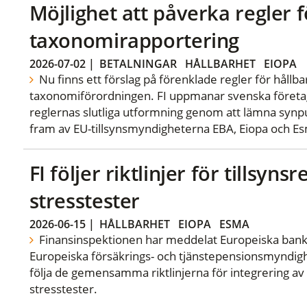
Möjlighet att påverka regler f
taxonomirapportering
2026-07-02
|
BETALNINGAR
HÅLLBARHET
EIOPA
Nu finns ett förslag på förenklade regler för hållb
taxonomiförordningen. FI uppmanar svenska företa
reglernas slutliga utformning genom att lämna synpu
fram av EU-tillsynsmyndigheterna EBA, Eiopa och E
FI följer riktlinjer för tillsyn
stresstester
2026-06-15
|
HÅLLBARHET
EIOPA
ESMA
Finansinspektionen har meddelat Europeiska ban
Europeiska försäkrings- och tjänstepensionsmyndigh
följa de gemensamma riktlinjerna för integrering av E
stresstester.