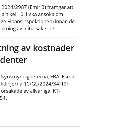
 2024/2987 (Emir 3) framgår att
i artikel 10.1 ska ansöka om
rige Finansinspektionen) innan de
äkning av initialsäkerhet.
ttning av kostnader
identer
illsynsmyndigheterna, EBA, Esma
tlinjerna (JC/GL/2024/34) för
orsakade av allvarliga IKT-
554.