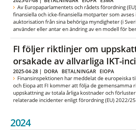
2025-07-08
|
BETALNINGAR
EIOPA
ESMA
Av Europaparlamentets och rådets förordning (EU)
finansiella och icke-finansiella motparter som avses 
auktorisation från sina behöriga myndigheter (i Sve
använder eller antar en ändring av en modell för ber
FI följer riktlinjer om uppska
orsakade av allvarliga IKT-inc
2025-04-28
|
DORA
BETALNINGAR
EIOPA
Finansinspektionen har meddelat de europeiska t
och Eiopa att FI kommer att följa de gemensamma rik
uppskattning av totala årliga kostnader och förluster 
relaterade incidenter enligt förordning (EU) 2022/2
2024