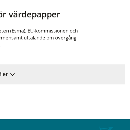
för värdepapper
ten (Esma), EU-kommissionen och
 gemensamt uttalande om övergång
.
fler