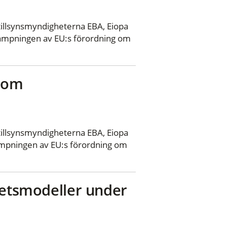
llsynsmyndigheterna EBA, Eiopa
llämpningen av EU:s förordning om
r om
llsynsmyndigheterna EBA, Eiopa
lämpningen av EU:s förordning om
hetsmodeller under