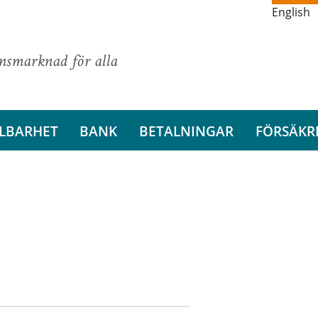
English
ansmarknad för alla
LBARHET
BANK
BETALNINGAR
FÖRSÄKR