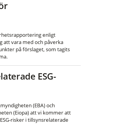
ör
arhetsrapportering enligt
g att vara med och påverka
nkter på förslaget, som tagits
sma.
srelaterade ESG-
kmyndigheten (EBA) och
eten (Eiopa) att vi kommer att
SG-risker i tillsynsrelaterade