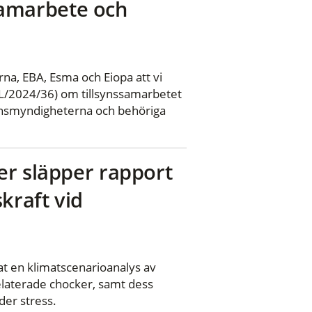
ssamarbete och
na, EBA, Esma och Eiopa att vi
L/2024/36) om tillsynssamarbetet
synsmyndigheterna och behöriga
er släpper rapport
kraft vid
t en klimatscenarioanalys av
elaterade chocker, samt dess
der stress.