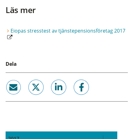
Läs mer
Eiopas stresstest av tjänstepensionsföretag 2017
Dela
email
twitter
linkedin
facebook
2017