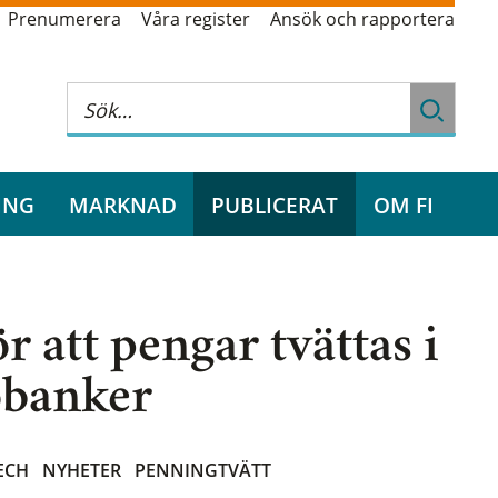
Prenumerera
Våra register
Ansök och rapportera
ING
MARKNAD
PUBLICERAT
OM FI
ör att pengar tvättas i
obanker
ECH
NYHETER
PENNINGTVÄTT