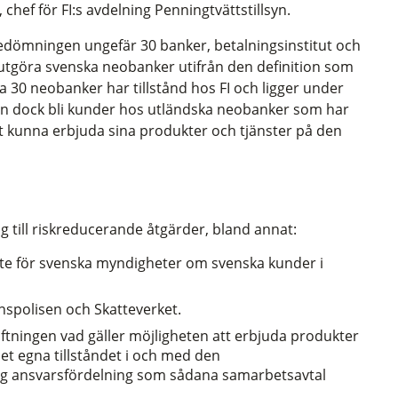
 chef för FI:s avdelning Penningtvättstillsyn.
I bedömningen ungefär 30 banker, betalningsinstitut och
 utgöra svenska neobanker utifrån den definition som
sa 30 neobanker har tillstånd hos FI och ligger under
an dock bli kunder hos utländska neobanker som har
tt kunna erbjuda sina produkter och tjänster på den
ag till riskreducerande åtgärder, bland annat:
yte för svenska myndigheter om svenska kunder i
anspolisen och Skatteverket.
ftningen vad gäller möjligheten att erbjuda produkter
det egna tillståndet i och med den
ng ansvarsfördelning som sådana samarbetsavtal