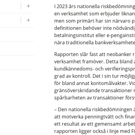
I 2023 års nationella riskbedömni
en verksamhet som erbjuder liknand
men som primärt har sin närvaro p
definitionen behöver inte nödvändi
betalningsinstitut eller e-pengains
nära traditionella bankverksamhet
Rapporten slår fast att neobanker risk
verksamhet framöver. Detta bland a
kundkännedoms- och verifieringspr
grad av kontroll. Det i sin tur möjl
för bland annat kontomålvakter. Vi
gränsöverskridande transaktioner 
spårbarheten av transaktioner förs
– Den nationella riskbedömningen är
att motverka penningtvätt och finans
ett resultat av ett gemensamt arbet
rapporten ligger också i linje med