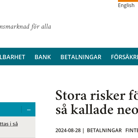
English
ansmarknad för alla
LBARHET
BANK
BETALNINGAR
FÖRSÄKR
Stora risker f
så kallade ne
ttas i så
2024-08-28 |
BETALNINGAR
FINT