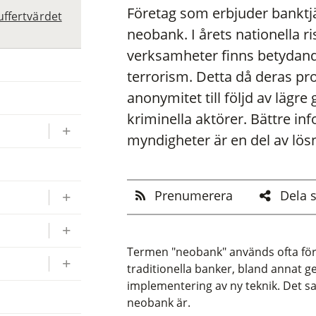
Företag som erbjuder banktjä
uffertvärdet
neobank. I årets nationella r
verksamheter finns betydande
terrorism. Detta då deras pro
anonymitet till följd av lägre 
kriminella aktörer. Bättre i
myndigheter är en del av lös
Prenumerera
Dela 
Termen "neobank" används ofta för 
traditionella banker, bland annat 
implementering av ny teknik. Det sak
neobank är.