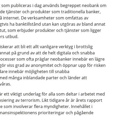
ng som publiceras i dag används begreppet neobank om
e tjänster och produkter som traditionella banker,
å internet. De verksamheter som omfattas av
gtvis ha banktillstånd utan kan utgöras av bland annat
titut, som erbjuder produkter och tjänster som ligger
ers utbud.
erar att bli ett allt vanligare verktyg i brottslig
nnat på grund av att de helt digitala och snabba
ocesser som ofta präglar neobanker innebär en lägre
iggör viss grad av anonymitet och öppnar upp för risken
dare innebär möjligheten till snabba
med många inblandade parter och länder att
våras.
 ett viktigt underlag för alla som deltar i arbetet med
iering av terrorism. Likt tidigare år är årets rapport
e som involverar flera myndigheter. Innehållet i
 Finansinspektionens prioriteringar och pågående