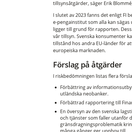
tillsynsåtgärder, säger Erik Blommé,
I slutet av 2023 fanns det enligt F
e-pengainstitut som alla kan sägas
ligger till grund för rapporten. Des
vår tillsyn. Svenska konsumenter k
tillstånd hos andra EU-länder för a
europeiska marknaden.
Förslag på åtgärder
I riskbedömningen listas flera försl
Förbättring av informationsutb
utländska neobanker.
Förbättrad rapportering till Fin
En översyn av den svenska lagsti
och tjänster som faller utanför 
gränsdragningsproblematik kri
många gånger ger upphov till.