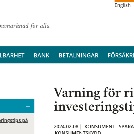
English
ansmarknad för alla
LBARHET
BANK
BETALNINGAR
FÖRSÄKR
Varning för r
investeringst
eringstips på
2024-02-08 |
KONSUMENT
SPAR
KONSUMENTSKYDD