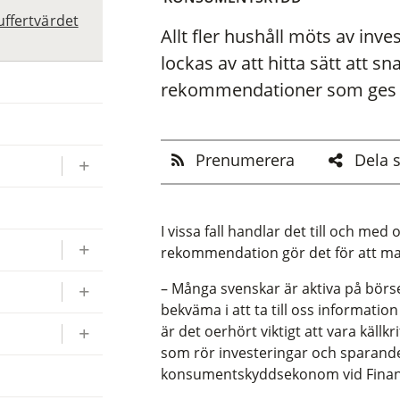
uffertvärdet
Allt fler hushåll möts av inv
lockas av att hitta sätt att sn
rekommendationer som ges kan 
Prenumerera
Dela 
I vissa fall handlar det till och m
rekommendation gör det för att mani
– Många svenskar är aktiva på börse
bekväma i att ta till oss informati
är det oerhört viktigt att vara källk
som rör investeringar och sparand
konsumentskyddsekonom vid Finan