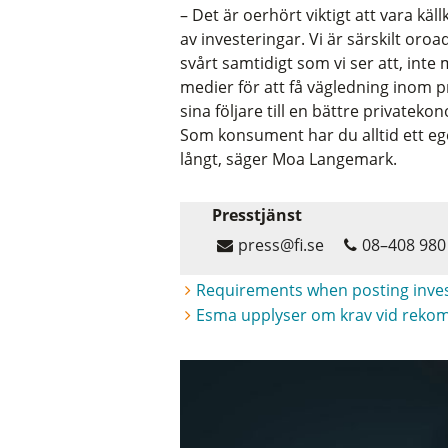
– Det är oerhört viktigt att vara kä
av investeringar. Vi är särskilt or
svårt samtidigt som vi ser att, inte 
medier för att få vägledning inom 
sina följare till en bättre privatek
Som konsument har du alltid ett ege
långt, säger Moa Langemark.
Presstjänst
press@fi.se
08–408 980
Requirements when posting inve
Esma upplyser om krav vid rekom