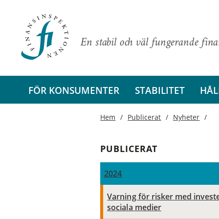
En stabil och väl fungerande fin
FÖR KONSUMENTER
STABILITET
HÅL
Hem
Publicerat
Nyheter
PUBLICERAT
2024
Varning för risker med invest
sociala medier