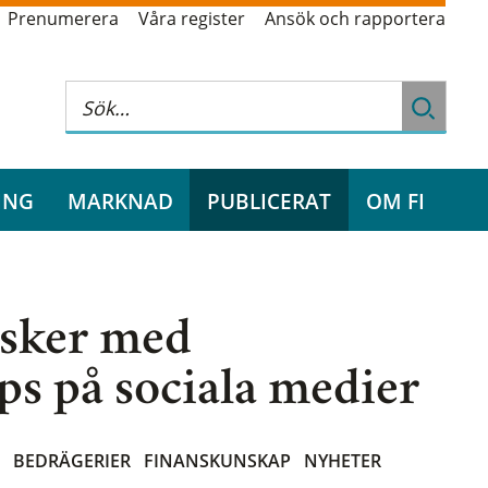
Prenumerera
Våra register
Ansök och rapportera
ING
MARKNAD
PUBLICERAT
OM FI
isker med
ips på sociala medier
A
BEDRÄGERIER
FINANSKUNSKAP
NYHETER