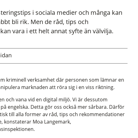
esteringstips i sociala medier och många kan
abbt bli rik. Men de råd, tips och
vara i ett helt annat syfte än välvilja.
sidan
ed om kriminell verksamhet där personen som lämnar en
pulera marknaden att röra sig i en viss riktning.
n och vana vid en digital miljö. Vi är dessutom
on på engelska. Detta gör oss också mer sårbara. Därför
ritisk till alla former av råd, tips och rekommendationer
e, konstaterar Moa Langemark,
sinspektionen.