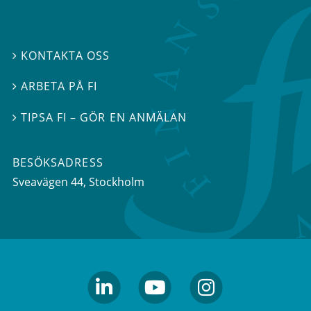
KONTAKTA OSS

ARBETA PÅ FI

TIPSA FI – GÖR EN ANMÄLAN

BESÖKSADRESS
Sveavägen 44
, Stockholm
linkedin
youtube
Instagram