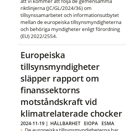
att vi kommer att följa de gemensamma
riktlinjerna (JC/GL/2024/36) om
tillsynssamarbetet och informationsutbytet
mellan de europeiska tillsynsmyndigheterna
och behöriga myndigheter enligt förordning
(EU) 2022/2554.
Europeiska
tillsynsmyndigheter
släpper rapport om
finanssektorns
motståndskraft vid
klimatrelaterade chocker
2024-11-19
|
HÅLLBARHET
EIOPA
ESMA
De europeiska tillsynsmyndigheterna har