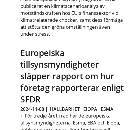
publicerat en klimatscenarioanalys av
motståndskraften hos EU:s finanssektor vid
klimatrelaterade chocker, samt dess förmåga
att stötta den gröna omställningen även
under stress.
Europeiska
tillsynsmyndigheter
släpper rapport om hur
företag rapporterar enligt
SFDR
2024-11-08
|
HÅLLBARHET
EIOPA
ESMA
För tredje året i rad har de europeiska
tillsynsmyndigheterna, Esma, EBA och Eiopa,
publicerat en rapport över hur finansiella