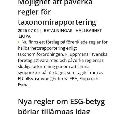
Möjlighet att påverka
regler för
taxonomirapportering
2026-07-02
|
BETALNINGAR
HÅLLBARHET
EIOPA
Nu finns ett förslag på förenklade regler för
hållbarhetsrapportering enligt
taxonomiförordningen. FI uppmanar svenska
företag att vara med och påverka reglernas
slutliga utformning genom att lämna
synpunkter på förslaget, som tagits fram av
EU-tillsynsmyndigheterna EBA, Eiopa och
Esma.
Nya regler om ESG-betyg
börjar tillämpas idag