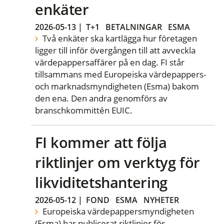
enkäter
2026-05-13
|
T+1
BETALNINGAR
ESMA
Två enkäter ska kartlägga hur företagen
ligger till inför övergången till att avveckla
värdepappersaffärer på en dag. FI står
tillsammans med Europeiska värdepappers-
och marknadsmyndigheten (Esma) bakom
den ena. Den andra genomförs av
branschkommittén EUIC.
FI kommer att följa
riktlinjer om verktyg för
likviditetshantering
2026-05-12
|
FOND
ESMA
NYHETER
Europeiska värdepappersmyndigheten
(Esma) har publicerat riktlinjer för