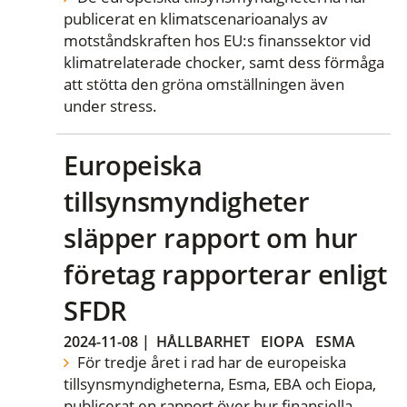
publicerat en klimatscenarioanalys av
motståndskraften hos EU:s finanssektor vid
klimatrelaterade chocker, samt dess förmåga
att stötta den gröna omställningen även
under stress.
Europeiska
tillsynsmyndigheter
släpper rapport om hur
företag rapporterar enligt
SFDR
2024-11-08
|
HÅLLBARHET
EIOPA
ESMA
För tredje året i rad har de europeiska
tillsynsmyndigheterna, Esma, EBA och Eiopa,
publicerat en rapport över hur finansiella