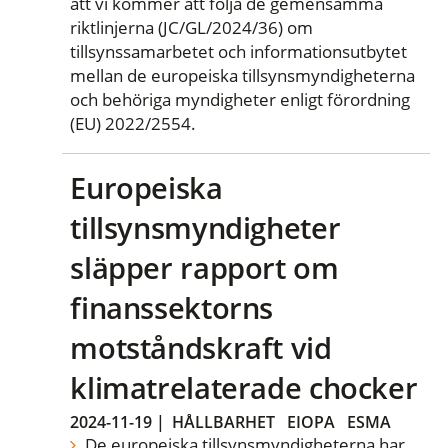
att vi kommer att följa de gemensamma
riktlinjerna (JC/GL/2024/36) om
tillsynssamarbetet och informationsutbytet
mellan de europeiska tillsynsmyndigheterna
och behöriga myndigheter enligt förordning
(EU) 2022/2554.
Europeiska
tillsynsmyndigheter
släpper rapport om
finanssektorns
motståndskraft vid
klimatrelaterade chocker
2024-11-19
|
HÅLLBARHET
EIOPA
ESMA
De europeiska tillsynsmyndigheterna har