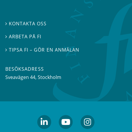
KONTAKTA OSS

ARBETA PÅ FI

TIPSA FI – GÖR EN ANMÄLAN

BESÖKSADRESS
Sveavägen 44
, Stockholm
linkedin
youtube
Instagram