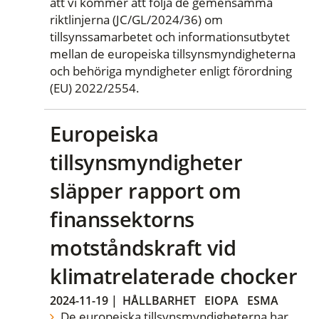
att vi kommer att följa de gemensamma
riktlinjerna (JC/GL/2024/36) om
tillsynssamarbetet och informationsutbytet
mellan de europeiska tillsynsmyndigheterna
och behöriga myndigheter enligt förordning
(EU) 2022/2554.
Europeiska
tillsynsmyndigheter
släpper rapport om
finanssektorns
motståndskraft vid
klimatrelaterade chocker
2024-11-19
|
HÅLLBARHET
EIOPA
ESMA
De europeiska tillsynsmyndigheterna har