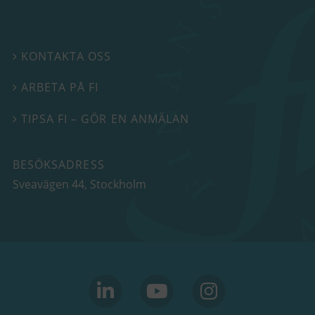
KONTAKTA OSS

ARBETA PÅ FI

TIPSA FI – GÖR EN ANMÄLAN

BESÖKSADRESS
Sveavägen 44
, Stockholm
linkedin
youtube
Instagram