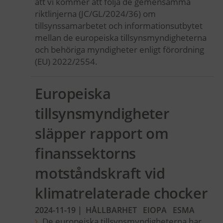
att vi kommer att följa de gemensamma
riktlinjerna (JC/GL/2024/36) om
tillsynssamarbetet och informationsutbytet
mellan de europeiska tillsynsmyndigheterna
och behöriga myndigheter enligt förordning
(EU) 2022/2554.
Europeiska
tillsynsmyndigheter
släpper rapport om
finanssektorns
motståndskraft vid
klimatrelaterade chocker
2024-11-19
|
HÅLLBARHET
EIOPA
ESMA
De europeiska tillsynsmyndigheterna har