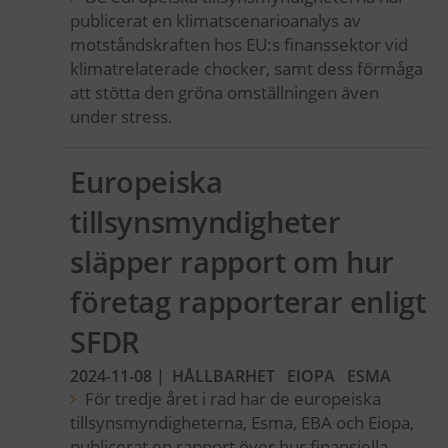
publicerat en klimatscenarioanalys av
motståndskraften hos EU:s finanssektor vid
klimatrelaterade chocker, samt dess förmåga
att stötta den gröna omställningen även
under stress.
Europeiska
tillsynsmyndigheter
släpper rapport om hur
företag rapporterar enligt
SFDR
2024-11-08
|
HÅLLBARHET
EIOPA
ESMA
För tredje året i rad har de europeiska
tillsynsmyndigheterna, Esma, EBA och Eiopa,
publicerat en rapport över hur finansiella