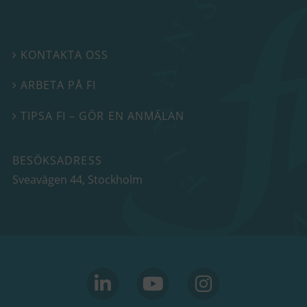
KONTAKTA OSS

ARBETA PÅ FI

TIPSA FI – GÖR EN ANMÄLAN

BESÖKSADRESS
Sveavägen 44
, Stockholm
linkedin
youtube
Instagram