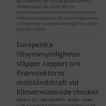
att vi kommer att följa de gemensamma
riktlinjerna (JC/GL/2024/36) om
tillsynssamarbetet och informationsutbytet
mellan de europeiska tillsynsmyndigheterna
och behöriga myndigheter enligt förordning
(EU) 2022/2554.
Europeiska
tillsynsmyndigheter
släpper rapport om
finanssektorns
motståndskraft vid
klimatrelaterade chocker
2024-11-19
|
HÅLLBARHET
EIOPA
ESMA
De europeiska tillsynsmyndigheterna har