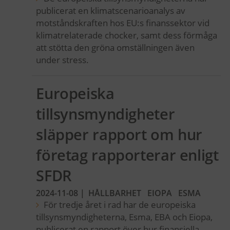
publicerat en klimatscenarioanalys av
motståndskraften hos EU:s finanssektor vid
klimatrelaterade chocker, samt dess förmåga
att stötta den gröna omställningen även
under stress.
Europeiska
tillsynsmyndigheter
släpper rapport om hur
företag rapporterar enligt
SFDR
2024-11-08
|
HÅLLBARHET
EIOPA
ESMA
För tredje året i rad har de europeiska
tillsynsmyndigheterna, Esma, EBA och Eiopa,
publicerat en rapport över hur finansiella